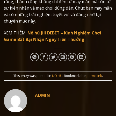
rằng, thành công không chỉ đến từ may mắn mà còn từ
sự kiên nhẫn và mẹo chơi đúng đắn. Chúc bạn may mắn
và có những trải nghiệm tuyệt vời và đáng nhớ tại
chuyên mục này.
XEM THÊM:
Nổ hũ Jili DEBET – Kinh Nghiệm Chơi
Game Bất Bại Nhận Ngay Tiền Thưởng
This entry was posted in
NỔ HŨ
. Bookmark the
permalink
.
ADMIN