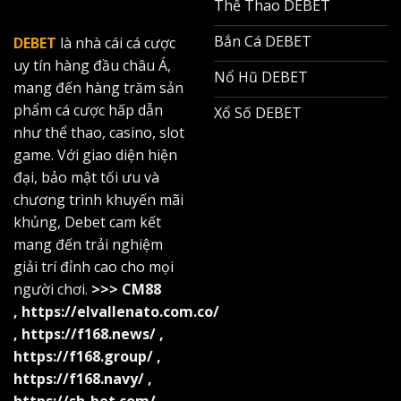
Thể Thao DEBET
Bắn Cá DEBET
DEBET
là nhà cái cá cược
uy tín hàng đầu châu Á,
Nổ Hũ DEBET
mang đến hàng trăm sản
phẩm cá cược hấp dẫn
Xổ Số DEBET
như thể thao, casino, slot
game. Với giao diện hiện
đại, bảo mật tối ưu và
chương trình khuyến mãi
khủng, Debet cam kết
mang đến trải nghiệm
giải trí đỉnh cao cho mọi
người chơi.
>>>
CM88
,
https://elvallenato.com.co/
,
https://f168.news/
,
https://f168.group/
,
https://f168.navy/
,
https://sh-bet.com/