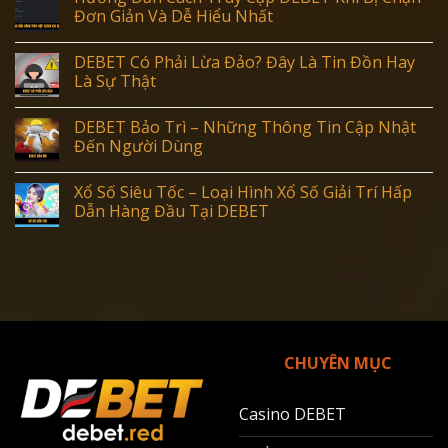
Đơn Giản Và Dễ Hiểu Nhất
DEBET Có Phải Lừa Đảo? Đây Là Tin Đồn Hay
Là Sự Thật
DEBET Bảo Trì – Những Thông Tin Cập Nhật
Đến Người Dùng
Xổ Số Siêu Tốc – Loại Hình Xổ Số Giải Trí Hấp
Dẫn Hàng Đầu Tại DEBET
CHUYÊN MỤC
Casino DEBET