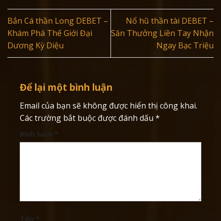
Bắn Cá thần Long DEBET –
Nổ hũ thần tài DEBET –
Khám Phá Thế Giới Đại
Săn Thưởng Liền Tay Nhận
Dương Kỳ Diệu
Ngay Bạc Triệu
Để lại một bình luận
Email của bạn sẽ không được hiển thị công khai.
Các trường bắt buộc được đánh dấu
*
Bình luận
*
Tên
*