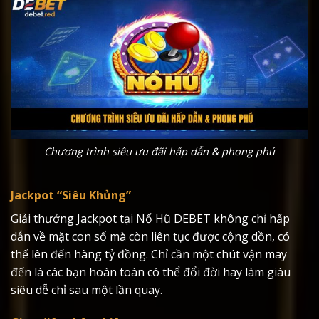
Chương trình siêu ưu đãi hấp dẫn & phong phú
Jackpot “Siêu Khủng”
Giải thưởng Jackpot tại Nổ Hũ DEBET không chỉ hấp
dẫn về mặt con số mà còn liên tục được cộng dồn, có
thể lên đến hàng tỷ đồng. Chỉ cần một chút vận may
đến là các bạn hoàn toàn có thể đổi đời hay làm giàu
siêu dễ chỉ sau một lần quay.