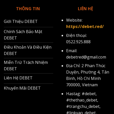
THÔNG TIN
LIÊN HỆ
Website:
Giới Thiệu DEBET
https://debet.red/
Chính Sách Bảo Mật
Điện thoại:
DEBET
0522.925.888
Điều Khoản Và Điều Kiện
Email:
DEBET
debetred@gmail.com
Miễn Trừ Trách Nhiệm
Địa Chỉ:
2 Phan Thúc
DEBET
Duyện, Phường 4, Tân
Liên Hệ DEBET
Bình, Hồ Chí Minh
700000, Vietnam
Khuyến Mãi DEBET
Hastag: #debet,
#thethao_debet,
#trangchu_debet,
#linkvao_debet,