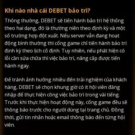
Khi nào nhà cái DEBET bảo trì?
Thông thường, DEBET sẽ tiến hành bảo trì hệ thống
theo hai dạng, đó là thường niên theo định kỳ và một
số trường hợp đột xuất. Nếu server vẫn đang hoạt
động bình thường thì cổng game chỉ tiến hành bảo trì
định kỳ theo lịch cố định. Tuy nhiên, nếu phát hiện có
lỗi cần sửa chữa thì việc bảo trì, nâng cấp được tiến
hành ngay.
Để tránh ảnh hưởng nhiều đến trải nghiệm của khách
hàng, DEBET sẽ chọn khung giờ có ít hội viên đăng
nhập để thực hiện công việc bảo trì trong vài tiếng.
Trước khi thực hiện hoạt động này, cổng game đều sẽ
thông báo trước cho người dùng tại trang chủ. Đồng
thời, gửi tin nhắn hoặc email thông báo đến từng hội
viên.