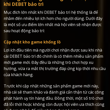
khi DEBET bảo trì
Mục đích lớn nhất khi DEBET bảo trì hệ thống là để
nhằm đến nhiều lợi ích hơn cho người dùng. Dưới đây
là một số ưu điểm lớn nhất mà hội viên sẽ nhận được
sau hoạt động bảo trì:
Cập nhật kho game khổng lồ
Lợi ích đầu tiên mà người chơi nhận được sau khi nhà
cái DEBET bảo trì đó chính là có thêm nhiều sản phẩm
mới game mới. Đây đều là những trò chơi hợp xu
hướng, vừa ra mắt thị trường đáp ứng kịp thời nhu cầu
của khách hàng.
Trước khi cập nhật những sản phẩm game mới này,
nhà cái sẽ tham khảo và đánh giá cẩn thận từ các công
phát hành uy tín hàng đầu. Đồng thời, một số trò chơi
đã lỗi thời hoặc không còn được hội viên ưa thích cũng