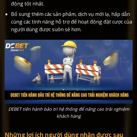
động tốt nhất.
Bổ sung thêm các sản phẩm, dịch vụ mới lạ, hấp dẫn
cùng các tính năng hỗ trợ để hoạt động đặt cược của
người dùng được suôn sẻ hơn.
DEBET tiến hành bảo trì hệ thống để nâng cao trải nghiệm
khách hàng
Những lợi ích người dùng nhận được sau