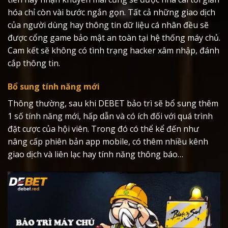
hóa chỉ còn vài bước ngắn gọn. Tất cả những giao dịch
của người dùng hay thông tin dữ liệu cá nhân đều sẽ
được cổng game bảo mật an toàn tại hệ thống máy chủ.
Cam kết sẽ không có tình trạng hacker xâm nhập, đánh
cắp thông tin.
Bổ sung tính năng mới
Thông thường, sau khi DEBET bảo trì sẽ bổ sung thêm
1 số tính năng mới, hấp dẫn và có ích đối với quá trình
đặt cược của hội viên. Trong đó có thể kể đến như
nâng cấp phiên bản app mobile, có thêm nhiều kênh
giao dịch và liên lạc hay tính năng thông báo…