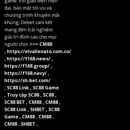
game. Với giao diện hiện
đại, bảo mật tối ưu và
chương trình khuyến mãi
khủng, Debet cam kết
mang đến trải nghiệm
giải trí đỉnh cao cho mọi
người chơi.
>>>
CM88
,
https://elvallenato.com.co/
,
https://f168.news/
,
https://f168.group/
,
https://f168.navy/
,
https://sh-bet.com/
,
SC88 Link
,
SC88 Game
,
Truy cập SC88
,
SC88
,
SC88 BET
,
CM88
,
CM88
,
SC88 Link
,
SHBET
,
SC88
Game
,
CM88
,
CM88
,
CM88
,
SHBET
,