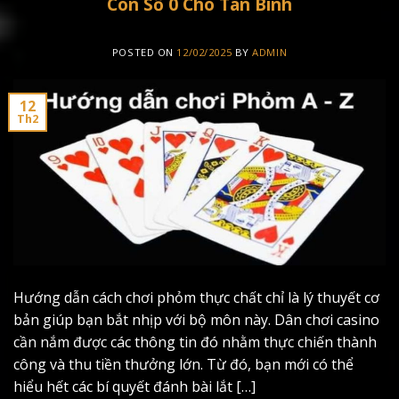
Con Số 0 Cho Tân Binh
POSTED ON
12/02/2025
BY
ADMIN
12
Th2
Hướng dẫn cách chơi phỏm thực chất chỉ là lý thuyết cơ
bản giúp bạn bắt nhịp với bộ môn này. Dân chơi casino
cần nắm được các thông tin đó nhằm thực chiến thành
công và thu tiền thưởng lớn. Từ đó, bạn mới có thể
hiểu hết các bí quyết đánh bài lắt […]