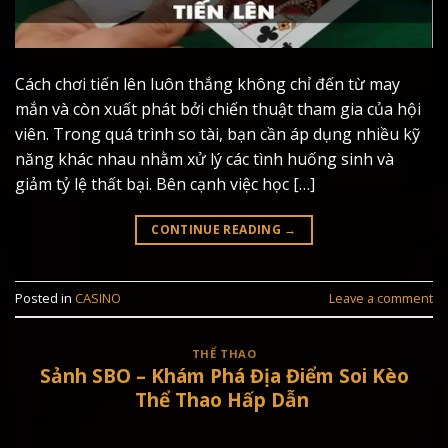
Cách chơi tiến lên luôn thắng không chỉ đến từ may
mắn và còn xuất phát bởi chiến thuật tham gia của hội
viên. Trong quá trình so tài, bạn cần áp dụng nhiều kỹ
năng khác nhau nhằm xử lý các tình huống sinh và
giảm tỷ lệ thất bại. Bên cạnh việc học […]
CONTINUE READING
→
Posted in
CASINO
Leave a comment
THỂ THAO
Sảnh SBO – Khám Phá Địa Điểm Soi Kèo
Thể Thao Hấp Dẫn