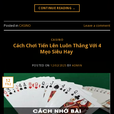
CONTINUE READING
→
Posted in
CASINO
Leave a comment
CASINO
Cách Chơi Tiến Lên Luôn Thắng Với 4
Mẹo Siêu Hay
POSTED ON
12/02/2025
BY
ADMIN
12
Th2