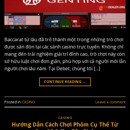
Baccarat từ lâu đã trở thành một trong những trò chơi
được săn đón tại các sảnh casino trực tuyến. Không chỉ
mang đến trải nghiệm giải trí đỉnh cao, trò chơi này còn
sở hữu luật chơi đơn giản, phù hợp với cả người mới lẫn
người chơi lâu năm. Tại Debet, chúng tôi […]
CONTINUE READING
→
Posted in
CASINO
Leave a comment
CASINO
Hướng Dẫn Cách Chơi Phỏm Cụ Thể Từ