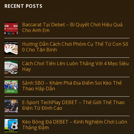
RECENT POSTS
Baccarat Tại Debet – Bí Quyết Chơi Hiệu Quả
Cho Anh Em
Hướng Dẫn Cách Chơi Phỏm Cụ Thể Từ Con Số
0 Cho Tân Binh
Cách Chơi Tiến Lên Luôn Thắng Với 4 Mẹo Siêu
Hay
Sảnh SBO – Khám Phá Địa Điểm Soi Kèo Thể
Thao Hấp Dẫn
E-Sport TechPlay DEBET – Thế Giới Thể Thao
Điện Tử Đỉnh Cao
Kèo Bóng Đá DEBET – Kinh Nghiệm Chơi Luôn
Thắng Đậm