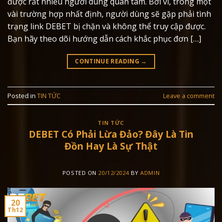
được rất nhiều người dùng quan tâm. Bởi vì, trong một
vài trường hợp nhất định, người dùng sẽ gặp phải tình
trạng link DEBET bị chặn và không thể truy cập được.
Bạn hãy theo dõi hướng dẫn cách khắc phục đơn […]
CONTINUE READING
→
Posted in
TIN TỨC
Leave a comment
TIN TỨC
DEBET Có Phải Lừa Đảo? Đây Là Tin
Đồn Hay Là Sự Thật
POSTED ON
20/12/2024
BY
ADMIN
20
Th12