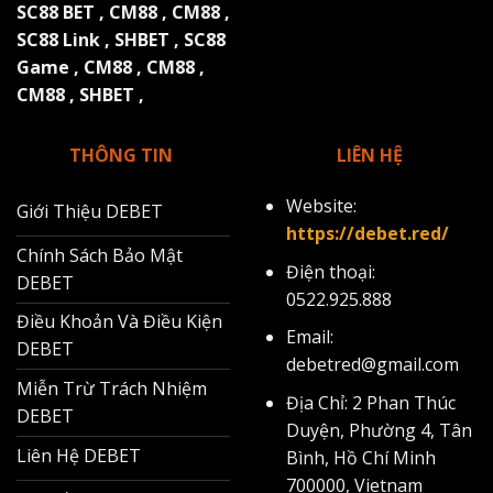
SC88 BET
,
CM88
,
CM88
,
SC88 Link
,
SHBET
,
SC88
Game
,
CM88
,
CM88
,
CM88
,
SHBET
,
THÔNG TIN
LIÊN HỆ
Website:
Giới Thiệu DEBET
https://debet.red/
Chính Sách Bảo Mật
Điện thoại:
DEBET
0522.925.888
Điều Khoản Và Điều Kiện
Email:
DEBET
debetred@gmail.com
Miễn Trừ Trách Nhiệm
Địa Chỉ:
2 Phan Thúc
DEBET
Duyện, Phường 4, Tân
Liên Hệ DEBET
Bình, Hồ Chí Minh
700000, Vietnam