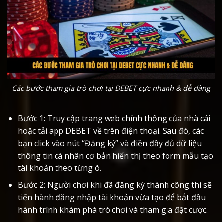
Các bước tham gia trò chơi tại DEBET cực nhanh & dễ dàng
Bước 1: Truy cập trang web chính thống của nhà cái
hoặc tải app DEBET về trên điện thoại. Sau đó, các
bạn click vào nút “Đăng ký” và điền đầy đủ dữ liệu
thông tin cá nhân cơ bản hiển thị theo form mẫu tạo
tài khoản theo từng ô.
Bước 2: Người chơi khi đã đăng ký thành công thì sẽ
tiến hành đăng nhập tài khoản vừa tạo để bắt đầu
hành trình khám phá trò chơi và tham gia đặt cược.