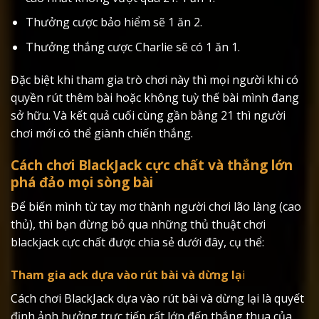
Thưởng cược bảo hiểm sẽ 1 ăn 2.
Thưởng thắng cược Charlie sẽ có 1 ăn 1.
Đặc biệt khi tham gia trò chơi này thì mọi người khi có
quyền rút thêm bài hoặc không tuỳ thế bài mình đang
sở hữu. Và kết quả cuối cùng gần bằng 21 thì người
chơi mới có thể giành chiến thắng.
Cách chơi BlackJack cực chất và thắng lớn
phá đảo mọi sòng bài
Để biến mình từ tay mơ thành người chơi lão làng (cao
thủ), thì bạn đừng bỏ qua những thủ thuật chơi
blackjack cực chất được chia sẻ dưới đây, cụ thể:
Tham gia ack dựa vào rút bài và dừng lạ
i
Cách chơi BlackJack dựa vào rút bài và dừng lại là quyết
định ảnh hưởng trực tiếp rất lớn đến thắng thua của