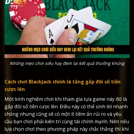
Những mẹo chơi siêu hay đem lại kết quả thưởng khủng
Cách chơi BlackJack chính là tăng gấp đôi số tiền
cược lên
Một kinh nghiệm chơi khi tham gia tựa game này đó là
gấp đôi số tiền cược lên. Điều này có thể sinh lời nhanh
chóng nhưng cũng sẽ có một ít tiềm ẩn rủi ro và yêu
cầu bạn chơi phải kiên trì cùng tài chính mạnh. Nên nếu
lựa chọn chơi theo phương pháp này chắc thắng thì khi