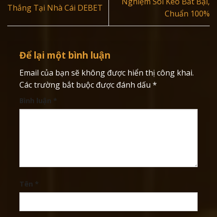
Nghiệm Soi Kèo Bất Bại,
Thắng Tại Nhà Cái DEBET
Chuẩn 100%
Để lại một bình luận
Email của bạn sẽ không được hiển thị công khai.
Các trường bắt buộc được đánh dấu
*
Bình luận
*
Tên
*