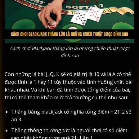
Cách chơi Blackjack thắng lớn là những chiến thuật cược
đỉnh cao
Còn những lá bài J, Q, K sẽ có giá trị là 10 và lá A có thể
được tính là 1 hay 11 tùy thuộc vào tình huống chất bài
khác nhau. Và khi bạn đã tính được tổng điểm của bài,
thì có thể tham khảo mức trả thưởng cụ thể như sau:
Thắng bằng blackJack có nghĩa tổng điểm = 21: 2 sẽ
ăn 3.
Thắng thông thường tức là người chơi có số điểm
cao nhất không vượt quá 21: 1 ăn 1.